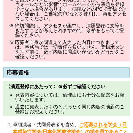
ウォールなどの影響でホームページから演題を登録
できない場合があります。病院などのPCで登録でき
ない場合は、ご自宅のPCなどを使用し、再度アクセ
スしてください。
※ 締切間際は、アクセスが集中し、演題登録に支障を
きたすことが考えられますので、余裕をもってご登
録ください。
※ 応募者自身が間違えて入力した内容につきまして
は、事務局では一切責任を負いません。登録ボタン
を押す前に、必ず内容に間違いがないかどうかをご
確認ください。
応募資格
〈演題登録にあたって〉※必ずご確認ください
発表内容については、倫理面にも十分な配慮をお願
いいたします。
過去に発表したものとまったく同じ内容の演題のご
登録はお控えください。
筆頭演者・共同発表者を含め、
ご応募される学会（日
本感染症学会/日本化学療法学会）の学会員であること