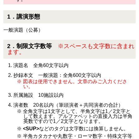
1．講演形態
一般演題（公募）
2．制限文字数等
※スペースも文字数に含まれ
ます。
演題名 全角60文字以内
抄録本文 一般演題：全角600文字以内
※ 図表は使用できません。文章のみご入力くださ
い。
所属施設 10施設以内
演者数 20名以内（筆頭演者＋共同演者の合計）
※ 全角文字は1文字として、半角文字は1／2文字と
して数えます。アルファベットの直接入力は半角
英数ですので1／2文字となります。
※
<SUP>
などのタグは文字数には換算しません。
※ 半角カタカナや丸数字・ローマ数字・特殊文字等