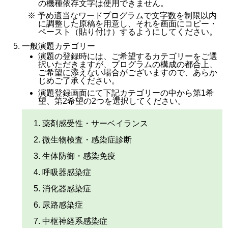
の機種依存文字は使用できません。
※ 予め適当なワードプログラムで文字数を制限以内
に調整した原稿を用意し、それを画面にコピー・
ペースト（貼り付け）するようにしてください。
一般演題カテゴリー
演題の登録時には、ご希望するカテゴリーをご選
択いただきますが、プログラムの構成の都合上、
ご希望に添えない場合がございますので、あらか
じめご了承ください。
演題登録画面にて下記カテゴリーの中から第1希
望、第2希望の2つを選択してください。
薬剤感受性・サーベイランス
微生物検査・感染症診断
生体防御・感染免疫
呼吸器感染症
消化器感染症
尿路感染症
中枢神経系感染症